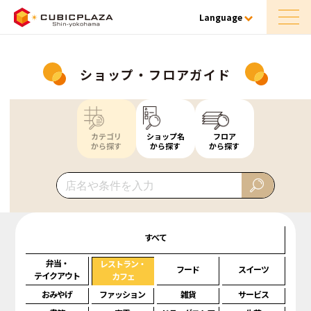
Language
ショップ・フロアガイド
カテゴリ
ショップ名
フロア
から探す
から探す
から探す
すべて
弁当・
レストラン・
フード
スイーツ
テイクアウト
カフェ
おみやげ
ファッション
雑貨
サービス