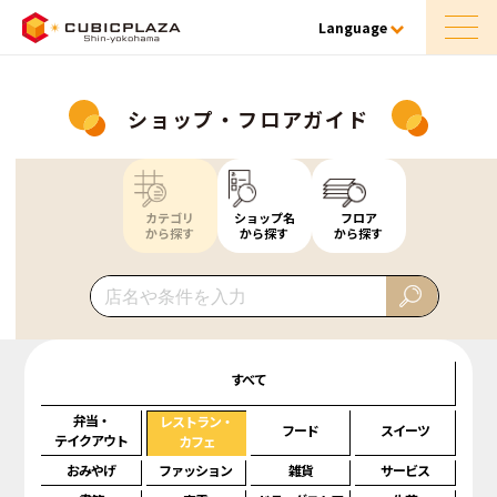
Language
ショップ・フロアガイド
カテゴリ
ショップ名
フロア
から探す
から探す
から探す
すべて
弁当・
レストラン・
フード
スイーツ
テイクアウト
カフェ
おみやげ
ファッション
雑貨
サービス