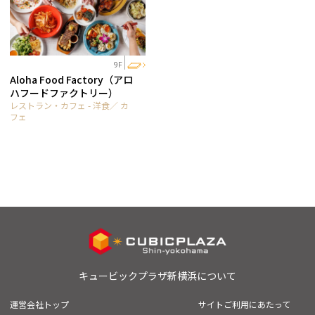
9F
Aloha Food Factory（アロ
ハフードファクトリー）
レストラン・カフェ - 洋食／ カ
フェ
キュービックプラザ新横浜について
運営会社トップ
サイトご利用にあたって