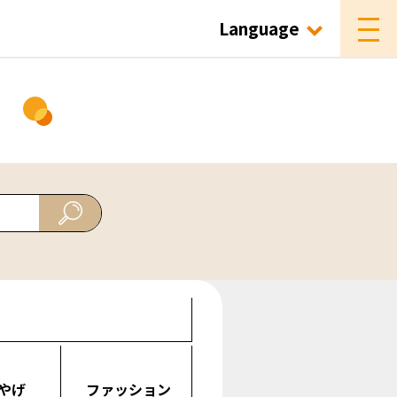
Language
ド
やげ
ファッション