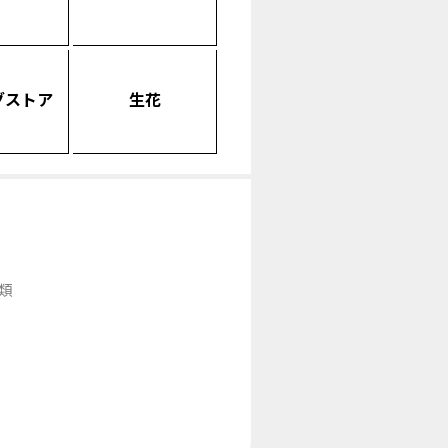
グストア
生花
類