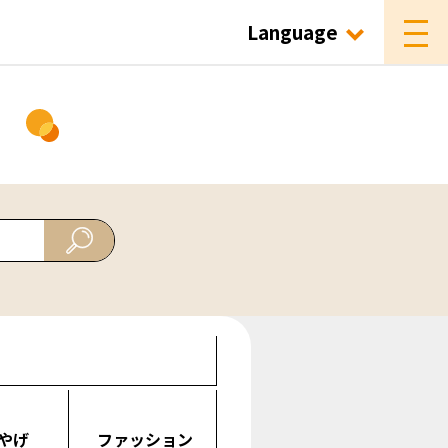
Language
ド
やげ
ファッション