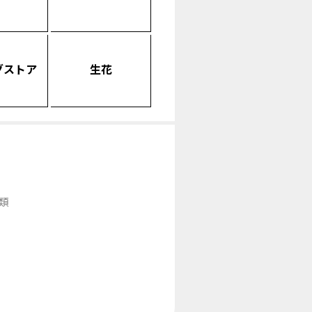
グストア
生花
類