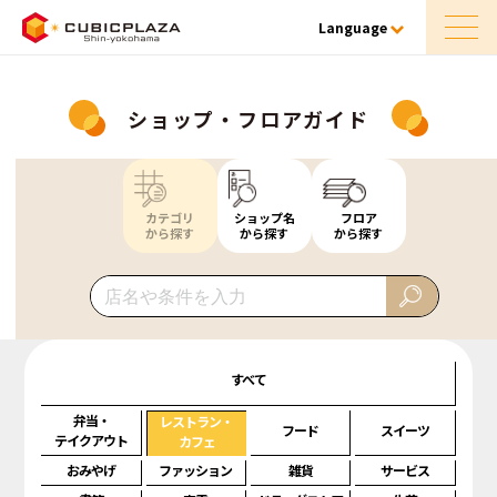
Language
ショップ・フロアガイド
カテゴリ
ショップ名
フロア
から探す
から探す
から探す
すべて
弁当・
レストラン・
フード
スイーツ
テイクアウト
カフェ
おみやげ
ファッション
雑貨
サービス