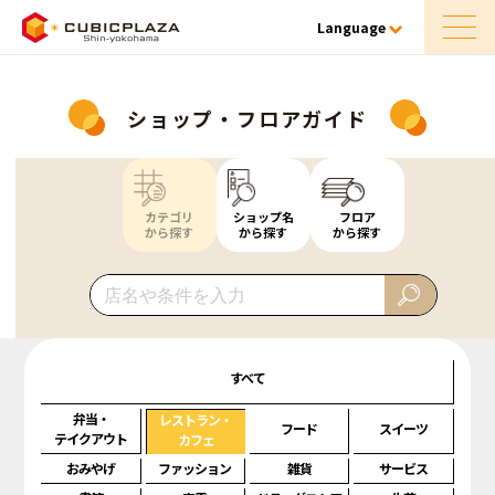
Language
ショップ・フロアガイド
カテゴリ
ショップ名
フロア
から探す
から探す
から探す
すべて
弁当・
レストラン・
フード
スイーツ
テイクアウト
カフェ
おみやげ
ファッション
雑貨
サービス