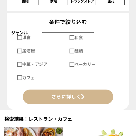
書籍
家電
ドラッグストア
生花
条件で絞り込む
ジャンル
洋食
和食
居酒屋
麺類
中華・アジア
ベーカリー
カフェ
さらに詳しく
検索結果：レストラン・カフェ