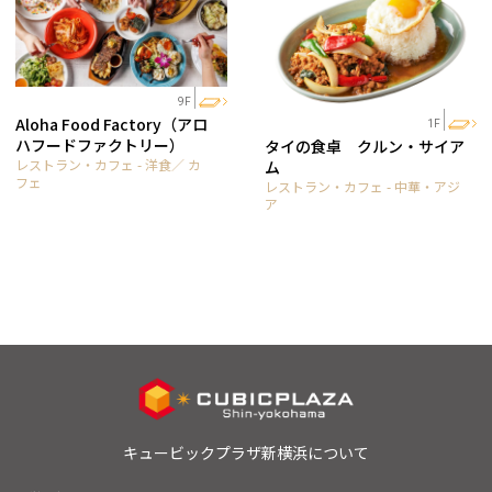
9F
Aloha Food Factory（アロ
1F
ハフードファクトリー）
タイの食卓 クルン・サイア
レストラン・カフェ - 洋食／ カ
ム
フェ
レストラン・カフェ - 中華・アジ
ア
キュービックプラザ新横浜について