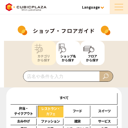
Language
ショップ・フロアガイド
カテゴリ
ショップ名
フロア
から探す
から探す
から探す
すべて
弁当・
レストラン・
フード
スイーツ
テイクアウト
カフェ
おみやげ
ファッション
雑貨
サービス