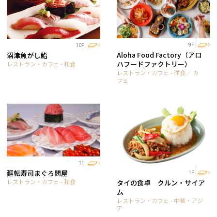
9F
10F
Aloha Food Factory（アロ
沼津魚がし鮨
ハフードファクトリー）
レストラン・カフェ - 和食
レストラン・カフェ - 洋食／ カ
フェ
1F
廻転寿司まぐろ問屋
1F
レストラン・カフェ - 和食
タイの食卓 クルン・サイア
ム
レストラン・カフェ - 中華・アジ
ア