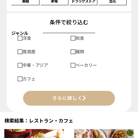
書籍
家電
ドラッグストア
生花
条件で絞り込む
ジャンル
洋食
和食
居酒屋
麺類
中華・アジア
ベーカリー
カフェ
さらに詳しく
検索結果：レストラン・カフェ