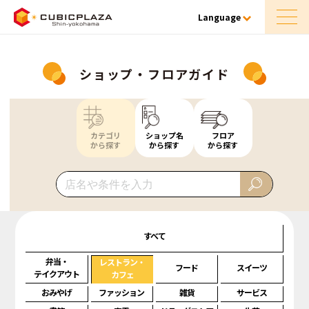
Language
ショップ・フロアガイド
カテゴリ
ショップ名
フロア
から探す
から探す
から探す
すべて
弁当・
レストラン・
フード
スイーツ
テイクアウト
カフェ
おみやげ
ファッション
雑貨
サービス