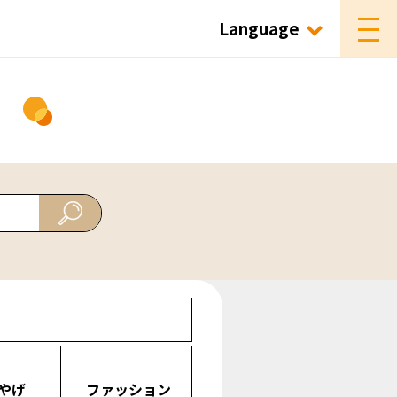
Language
ド
やげ
ファッション