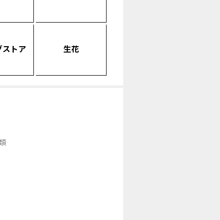
グストア
生花
類