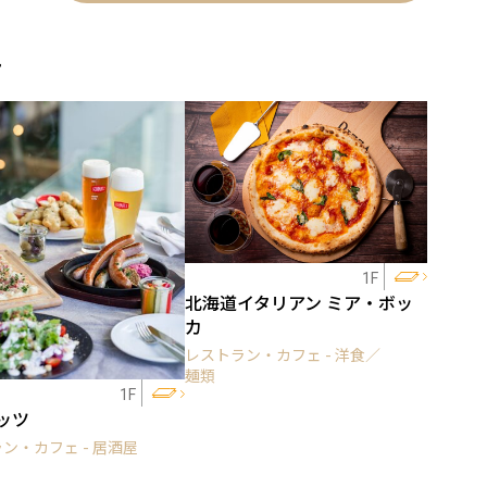
ェ
1F
北海道イタリアン ミア・ボッ
カ
レストラン・カフェ - 洋食／
麺類
1F
ッツ
ン・カフェ - 居酒屋