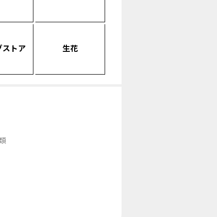
グストア
生花
類