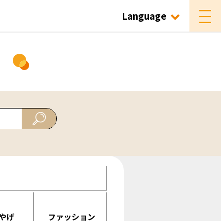
Language
ド
やげ
ファッション