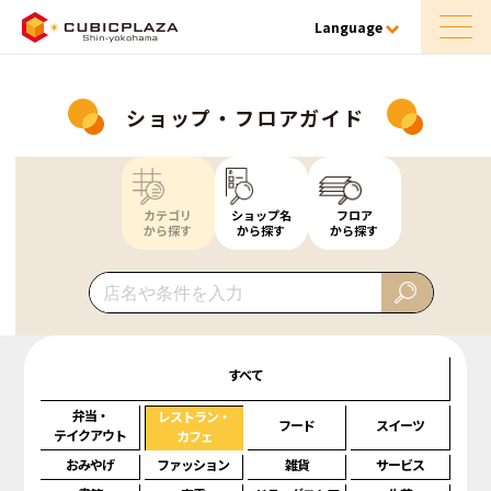
Language
ショップ・フロアガイド
カテゴリ
ショップ名
フロア
から探す
から探す
から探す
すべて
弁当・
レストラン・
フード
スイーツ
テイクアウト
カフェ
おみやげ
ファッション
雑貨
サービス