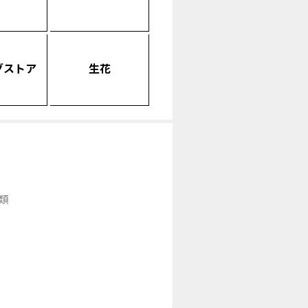
グストア
生花
類