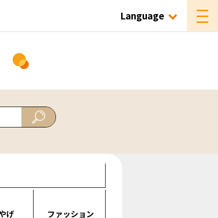
Language
ド
やげ
ファッション