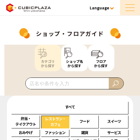
Language
ショップ・フロアガイド
カテゴリ
ショップ名
フロア
から探す
から探す
から探す
すべて
弁当・
レストラン・
フード
スイーツ
テイクアウト
カフェ
おみやげ
ファッション
雑貨
サービス