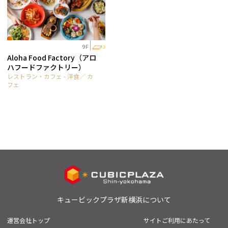
9F
Aloha Food Factory（アロ
ハフードファクトリー）
レストラン・カフェ - 洋食／ カ
フェ
キュービックプラザ新横浜について
運営会社トップ
サイトご利用にあたって