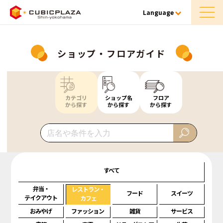
Language
ショップ・フロアガイド
カテゴリ
ショップ名
フロア
から探す
から探す
から探す
すべて
弁当・
レストラン・
フード
スイーツ
テイクアウト
カフェ
おみやげ
ファッション
雑貨
サービス