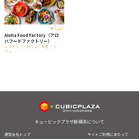
9F
Aloha Food Factory（アロ
ハフードファクトリー）
レストラン・カフェ - 洋食／ カ
フェ
キュービックプラザ新横浜について
運営会社トップ
サイトご利用にあたって