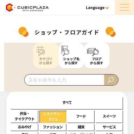
Language
ショップ・フロアガイド
カテゴリ
ショップ名
フロア
から探す
から探す
から探す
すべて
弁当・
レストラン・
フード
スイーツ
テイクアウト
カフェ
おみやげ
ファッション
雑貨
サービス