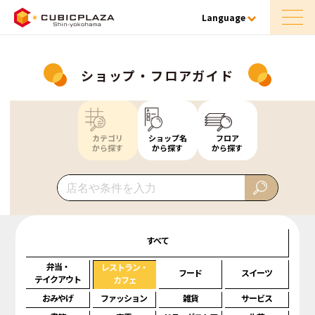
Language
ショップ・フロアガイド
カテゴリ
ショップ名
フロア
から探す
から探す
から探す
すべて
弁当・
レストラン・
フード
スイーツ
テイクアウト
カフェ
おみやげ
ファッション
雑貨
サービス