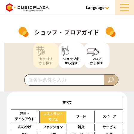
Language
ショップ・フロアガイド
カテゴリ
ショップ名
フロア
から探す
から探す
から探す
すべて
弁当・
レストラン・
フード
スイーツ
テイクアウト
カフェ
おみやげ
ファッション
雑貨
サービス