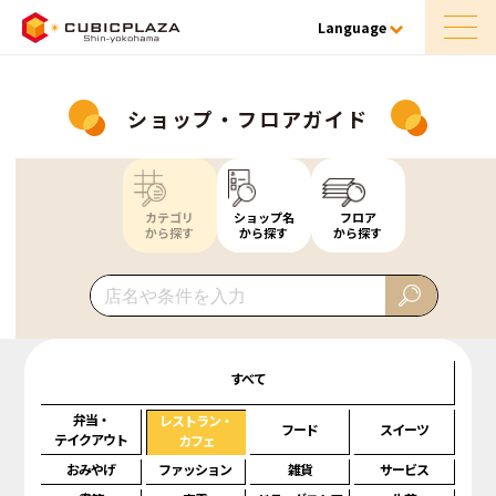
Language
ショップ・フロアガイド
カテゴリ
ショップ名
フロア
から探す
から探す
から探す
すべて
弁当・
レストラン・
フード
スイーツ
テイクアウト
カフェ
おみやげ
ファッション
雑貨
サービス