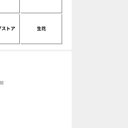
グストア
生花
類