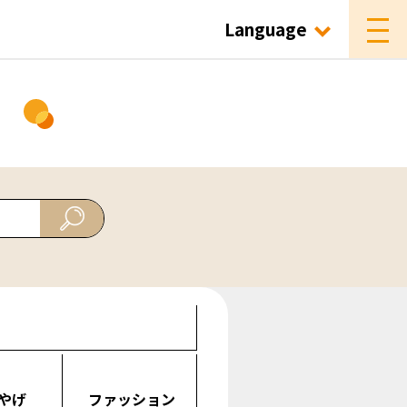
Language
ド
やげ
ファッション