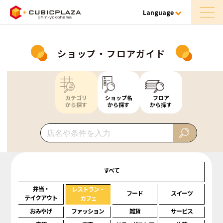
Language
ショップ・フロアガイド
カテゴリ
ショップ名
フロア
から探す
から探す
から探す
すべて
弁当・
レストラン・
フード
スイーツ
テイクアウト
カフェ
おみやげ
ファッション
雑貨
サービス