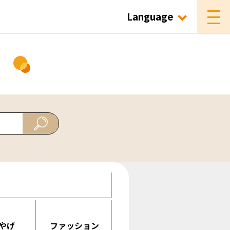
Language
ド
やげ
ファッション