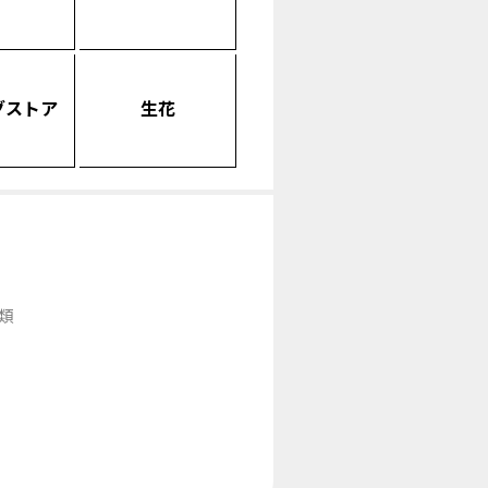
グストア
生花
類