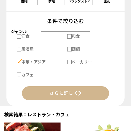
書籍
家電
ドラッグストア
生花
条件で絞り込む
ジャンル
洋食
和食
居酒屋
麺類
中華・アジア
ベーカリー
カフェ
さらに詳しく
検索結果：レストラン・カフェ