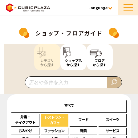
Language
ショップ・フロアガイド
カテゴリ
ショップ名
フロア
から探す
から探す
から探す
すべて
弁当・
レストラン・
フード
スイーツ
テイクアウト
カフェ
おみやげ
ファッション
雑貨
サービス