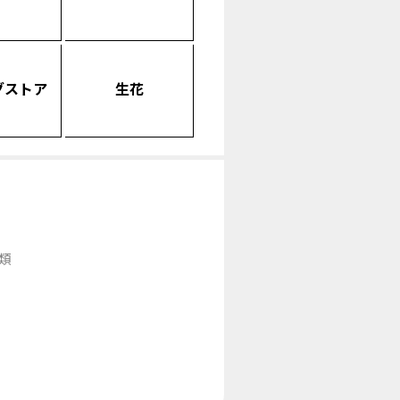
グストア
生花
類