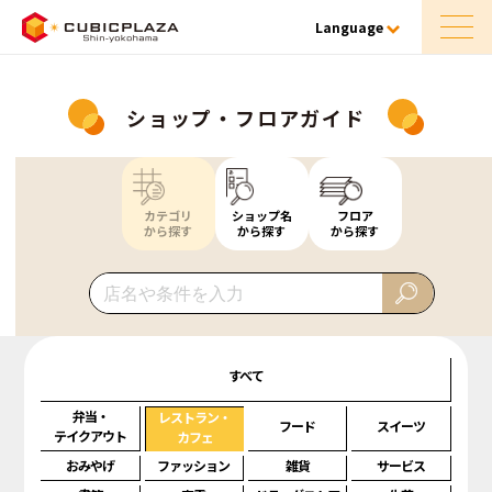
Language
ショップ・フロアガイド
カテゴリ
ショップ名
フロア
から探す
から探す
から探す
すべて
弁当・
レストラン・
フード
スイーツ
テイクアウト
カフェ
おみやげ
ファッション
雑貨
サービス