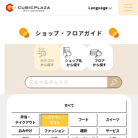
Language
ショップ・フロアガイド
カテゴリ
ショップ名
フロア
から探す
から探す
から探す
すべて
弁当・
レストラン・
フード
スイーツ
テイクアウト
カフェ
おみやげ
ファッション
雑貨
サービス