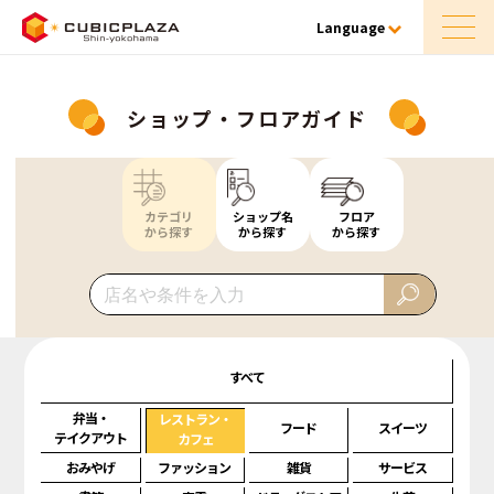
Language
ショップ・フロアガイド
カテゴリ
ショップ名
フロア
から探す
から探す
から探す
すべて
弁当・
レストラン・
フード
スイーツ
テイクアウト
カフェ
おみやげ
ファッション
雑貨
サービス