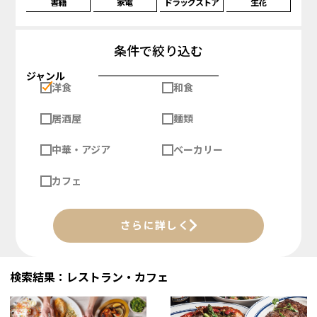
書籍
家電
ドラッグストア
生花
条件で絞り込む
ジャンル
洋食
和食
居酒屋
麺類
中華・アジア
ベーカリー
カフェ
さらに詳しく
検索結果：レストラン・カフェ