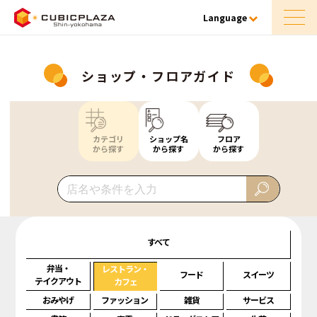
Language
ショップ・フロアガイド
カテゴリ
ショップ名
フロア
から探す
から探す
から探す
すべて
弁当・
レストラン・
フード
スイーツ
テイクアウト
カフェ
おみやげ
ファッション
雑貨
サービス