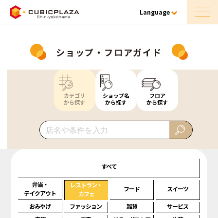
Language
ショップ・フロアガイド
カテゴリ
ショップ名
フロア
から探す
から探す
から探す
すべて
弁当・
レストラン・
フード
スイーツ
テイクアウト
カフェ
おみやげ
ファッション
雑貨
サービス