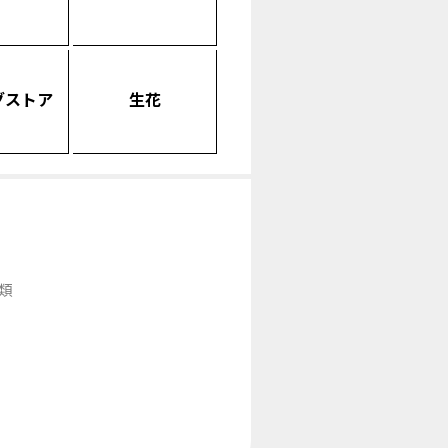
グストア
生花
類