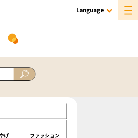
Language
ド
やげ
ファッション