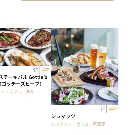
ェ
9F
テーキバル Gottie’s
F（ゴッチーズビーフ）
ン・カフェ - 洋食
1F
シュマッツ
レストラン・カフェ - 居酒屋