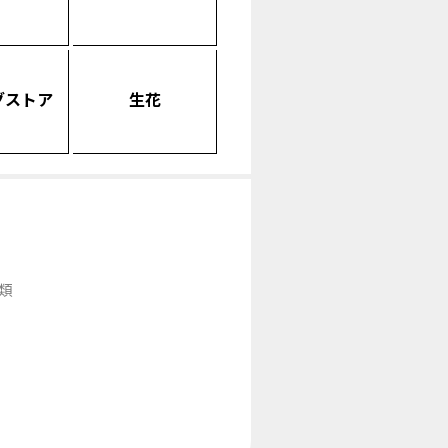
グストア
生花
類