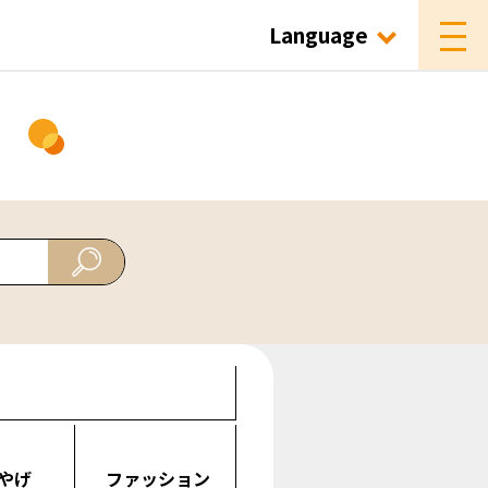
Language
ド
やげ
ファッション