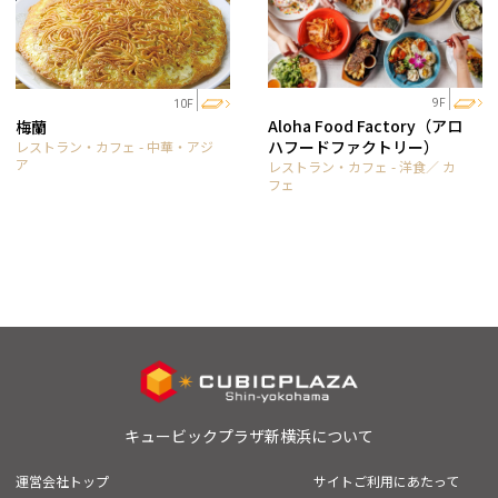
9F
10F
Aloha Food Factory（アロ
梅蘭
ハフードファクトリー）
レストラン・カフェ - 中華・アジ
ア
レストラン・カフェ - 洋食／ カ
フェ
キュービックプラザ新横浜について
運営会社トップ
サイトご利用にあたって