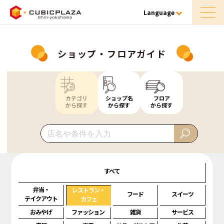
Language
ショップ・フロアガイド
カテゴリ
ショップ名
フロア
から探す
から探す
から探す
すべて
弁当・
レストラン・
フード
スイーツ
テイクアウト
カフェ
おみやげ
ファッション
雑貨
サービス