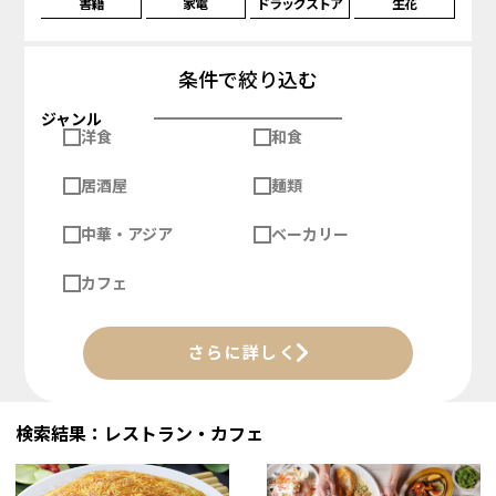
書籍
家電
ドラッグストア
生花
条件で絞り込む
ジャンル
洋食
和食
居酒屋
麺類
中華・アジア
ベーカリー
カフェ
さらに詳しく
検索結果：レストラン・カフェ