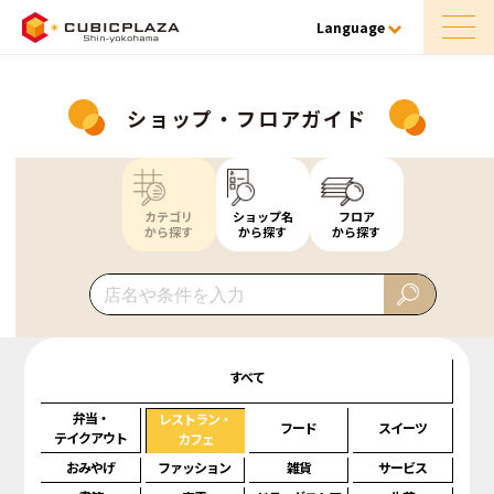
Language
ショップ・フロアガイド
カテゴリ
ショップ名
フロア
から探す
から探す
から探す
すべて
弁当・
レストラン・
フード
スイーツ
テイクアウト
カフェ
おみやげ
ファッション
雑貨
サービス