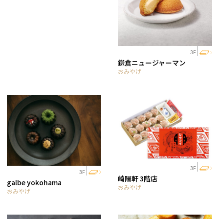
3F
鎌倉ニュージャーマン
おみやげ
3F
3F
崎陽軒 3階店
galbe yokohama
おみやげ
おみやげ