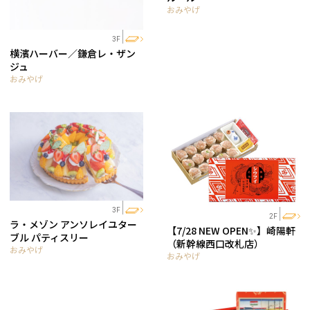
おみやげ
3F
横濱ハーバー／鎌倉レ・ザン
ジュ
おみやげ
3F
2F
ラ・メゾン アンソレイユター
【7/28 NEW OPEN✨】崎陽軒
ブル パティスリー
（新幹線西口改札店）
おみやげ
おみやげ