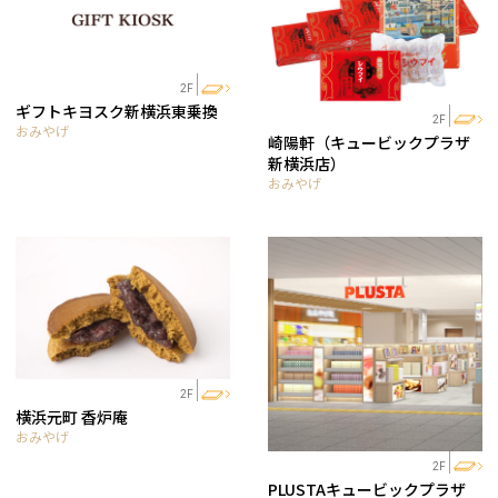
2F
ギフトキヨスク新横浜東乗換
2F
おみやげ
崎陽軒（キュービックプラザ
新横浜店）
おみやげ
2F
横浜元町 香炉庵
おみやげ
2F
PLUSTAキュービックプラザ