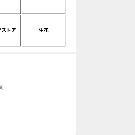
グストア
生花
司