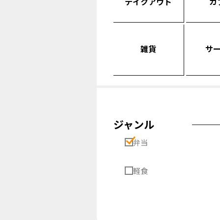
テイクアウト
カ
雑貨
サ
ジャンル
弁当
軽食