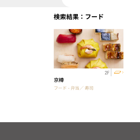
検索結果：フード
2F
京樽
フード - 弁当／ 寿司