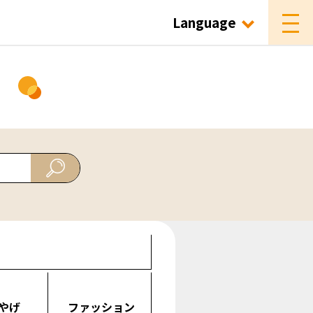
Language
ド
やげ
ファッション