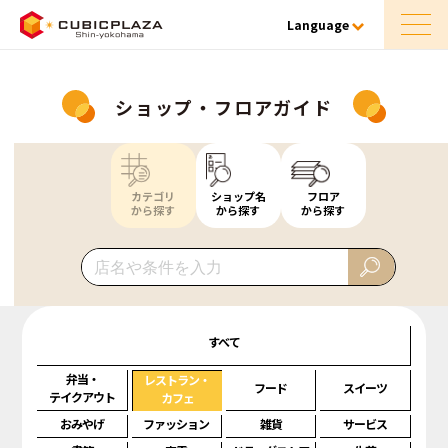
Language
ショップ・フロアガイド
カテゴリ
ショップ名
フロア
から探す
から探す
から探す
すべて
弁当・
レストラン・
フード
スイーツ
テイクアウト
カフェ
おみやげ
ファッション
雑貨
サービス