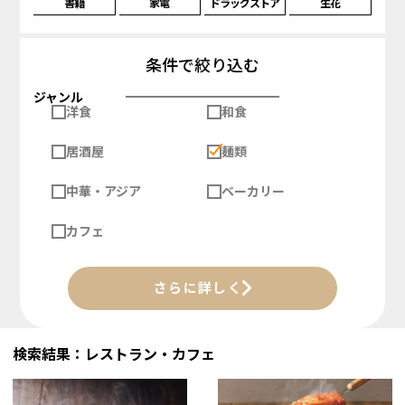
書籍
家電
ドラッグストア
生花
条件で絞り込む
ジャンル
洋食
和食
居酒屋
麺類
中華・アジア
ベーカリー
カフェ
さらに詳しく
検索結果：レストラン・カフェ