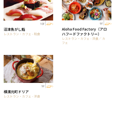
9F
10F
Aloha Food Factory（アロ
沼津魚がし鮨
ハフードファクトリー）
レストラン・カフェ - 和食
レストラン・カフェ - 洋食／ カ
フェ
9F
横濱元町ドリア
レストラン・カフェ - 洋食