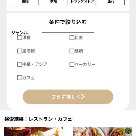
書籍
家電
ドラッグストア
生花
条件で絞り込む
ジャンル
洋食
和食
居酒屋
麺類
中華・アジア
ベーカリー
カフェ
さらに詳しく
検索結果：レストラン・カフェ