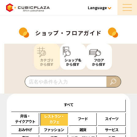
Language
ショップ・フロアガイド
カテゴリ
ショップ名
フロア
から探す
から探す
から探す
すべて
弁当・
レストラン・
フード
スイーツ
テイクアウト
カフェ
おみやげ
ファッション
雑貨
サービス