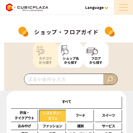
Language
ショップ・フロアガイド
カテゴリ
ショップ名
フロア
から探す
から探す
から探す
すべて
弁当・
レストラン・
フード
スイーツ
テイクアウト
カフェ
おみやげ
ファッション
雑貨
サービス