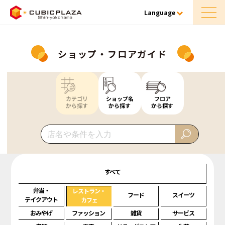
Language
ショップ・フロアガイド
カテゴリ
ショップ名
フロア
から探す
から探す
から探す
すべて
弁当・
レストラン・
フード
スイーツ
テイクアウト
カフェ
おみやげ
ファッション
雑貨
サービス