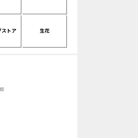
グストア
生花
類