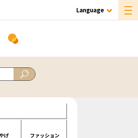
Language
ド
やげ
ファッション