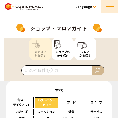
Language
ショップ・フロアガイド
カテゴリ
ショップ名
フロア
から探す
から探す
から探す
すべて
弁当・
レストラン・
フード
スイーツ
テイクアウト
カフェ
おみやげ
ファッション
雑貨
サービス