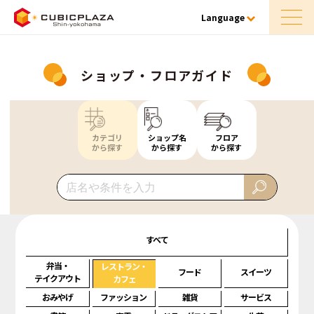
Language
ショップ・フロアガイド
カテゴリ
ショップ名
フロア
から探す
から探す
から探す
すべて
弁当・
レストラン・
フード
スイーツ
テイクアウト
カフェ
おみやげ
ファッション
雑貨
サービス