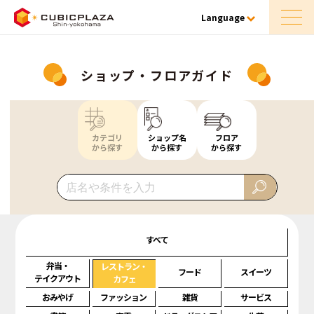
Language
ショップ・フロアガイド
カテゴリ
ショップ名
フロア
から探す
から探す
から探す
すべて
弁当・
レストラン・
フード
スイーツ
テイクアウト
カフェ
おみやげ
ファッション
雑貨
サービス