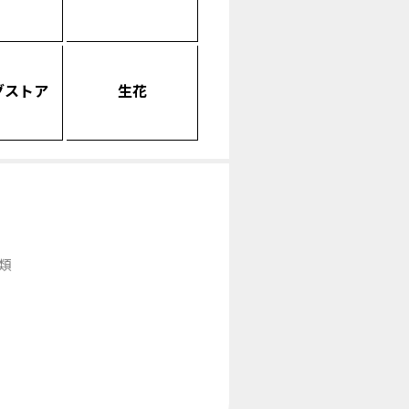
グストア
生花
類