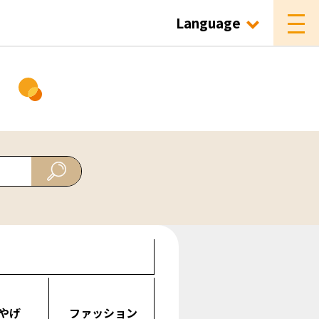
Language
ド
やげ
ファッション