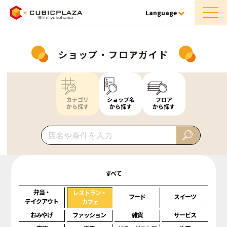
Language
ショップ・フロアガイド
カテゴリ
ショップ名
フロア
から探す
から探す
から探す
すべて
弁当・
レストラン・
フード
スイーツ
テイクアウト
カフェ
おみやげ
ファッション
雑貨
サービス