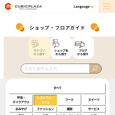
Language
ショップ・フロアガイド
カテゴリ
ショップ名
フロア
から探す
から探す
から探す
すべて
弁当・
レストラン・
フード
スイーツ
テイクアウト
カフェ
おみやげ
ファッション
雑貨
サービス