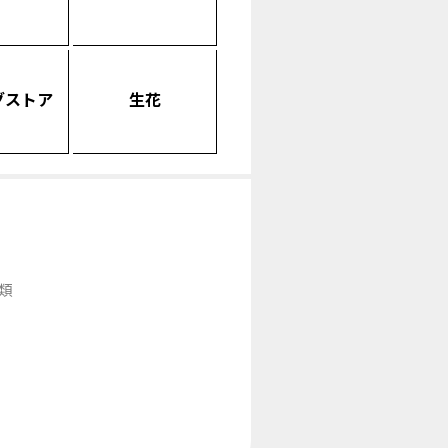
グストア
生花
類