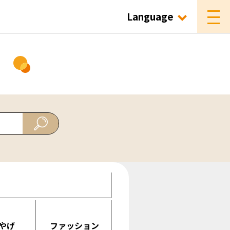
Language
ド
やげ
ファッション