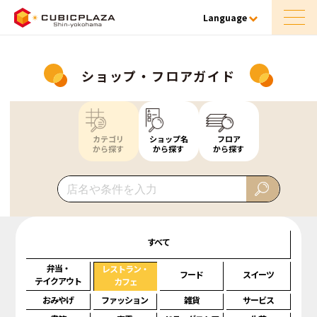
Language
ショップ・フロアガイド
カテゴリ
ショップ名
フロア
から探す
から探す
から探す
すべて
弁当・
レストラン・
フード
スイーツ
テイクアウト
カフェ
おみやげ
ファッション
雑貨
サービス