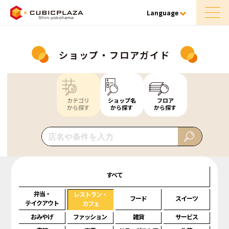
Language
ショップ・フロアガイド
カテゴリ
ショップ名
フロア
から探す
から探す
から探す
すべて
弁当・
レストラン・
フード
スイーツ
テイクアウト
カフェ
おみやげ
ファッション
雑貨
サービス