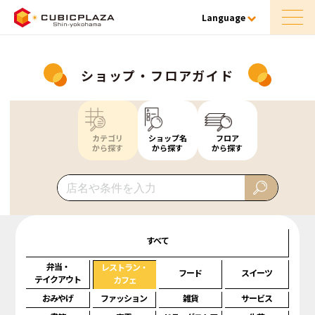
Language
ショップ・フロアガイド
カテゴリ
ショップ名
フロア
から探す
から探す
から探す
すべて
弁当・
レストラン・
フード
スイーツ
テイクアウト
カフェ
おみやげ
ファッション
雑貨
サービス