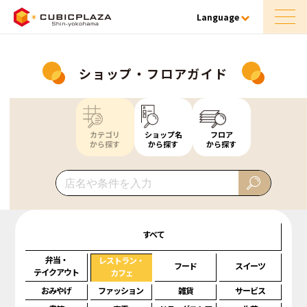
Language
ショップ・フロアガイド
カテゴリ
ショップ名
フロア
から探す
から探す
から探す
すべて
弁当・
レストラン・
フード
スイーツ
テイクアウト
カフェ
おみやげ
ファッション
雑貨
サービス